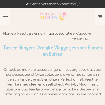
Gratis verzenden vanaf €50,-*
Ga
direct
naar
de
hoofdinhoud
Home
»
Feestversiering
»
Taartdecoratie
»
Cupcake
versiering
Tassen Slingers, Vrolijke Vlaggetjes voor Binnen
en Buiten
Ontdek de mooiste tassel slingers, met zorg speciaal voor
jou geselecteerd! Onze collectie is divers, met slingers in
verschillende thema's en stijlen. Perfect om elk feest te
verrijken met sfeer en gezelligheid.
PartyByMoon
heeft
alles om jouw feestje onvergetelijk te maken. Bezoek snel
onze pagina en laat je inspireren door ons unieke aanbod!