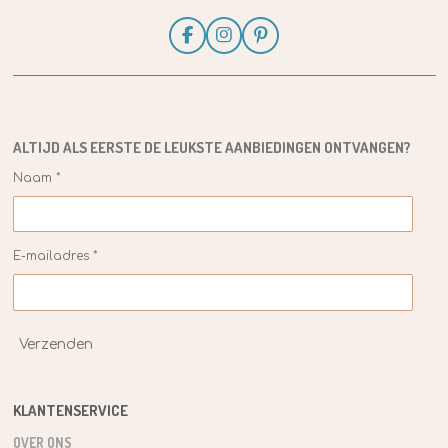
F
I
P
a
n
i
c
s
n
e
t
t
b
a
e
o
g
r
o
r
e
ALTIJD ALS EERSTE DE
LEUKSTE
AANBIEDINGEN ONTVANGEN?
k
a
s
m
t
Naam *
E-mailadres *
Verzenden
KLANTENSERVICE
OVER ONS