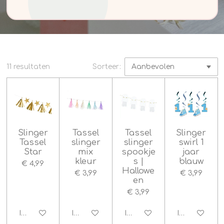
11 resultaten
Sorteer:
Slinger
Tassel
Tassel
Slinger
Tassel
slinger
slinger
swirl 1
Star
mix
spookje
jaar
kleur
s |
blauw
€ 4,99
Hallowe
€ 3,99
€ 3,99
en
€ 3,99
In winkelwagen
In winkelwagen
In winkelwagen
In winkelwag