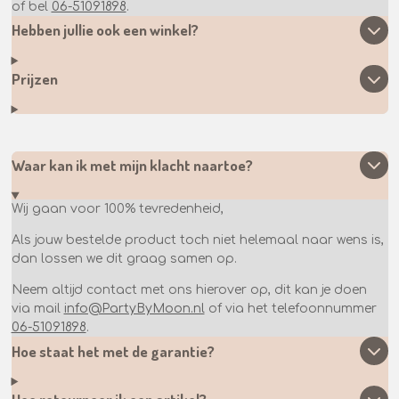
of bel
06-51091898
.
Hebben jullie ook een winkel?
Prijzen
Waar kan ik met mijn klacht naartoe?
Wij gaan voor 100% tevredenheid,
Als jouw bestelde product toch niet helemaal naar wens is,
dan lossen we dit graag samen op.
Neem altijd contact met ons hierover op, dit kan je doen
via mail
info@PartyByMoon.nl
of via het telefoonnummer
06-51091898
.
Hoe staat het met de garantie?