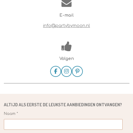
E-mail
info@partybymoon.nl
Volgen
F
I
P
a
n
i
c
s
n
e
t
t
b
a
e
o
g
r
o
r
e
ALTIJD ALS EERSTE DE
LEUKSTE
AANBIEDINGEN ONTVANGEN?
k
a
s
m
t
Naam *