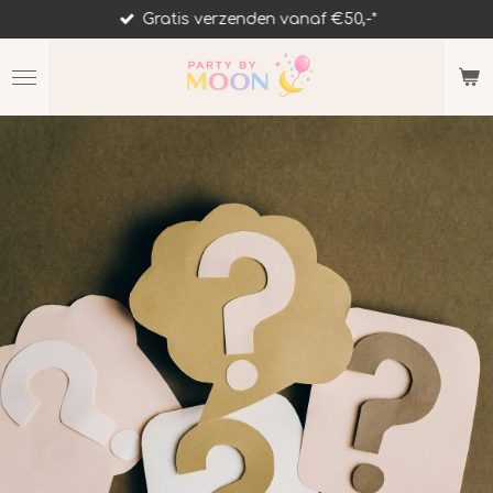
Gratis verzenden vanaf €50,-*
Ga
direct
naar
de
hoofdinhoud