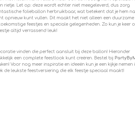
n rietje. Let op: deze wordt echter niet meegeleverd, dus zorg
ntastische folieballon herbruikbaar, wat betekent dat je hem n
nt opnieuw kunt vullen. Dit maakt het niet alleen een duurzame
oekomstige feestjes en speciale gelegenheden. Zo kun je keer 
stje altijd verrassend leuk!
coratie vinden die perfect aansluit bij deze ballon! Hieronder
elijk een complete feestlook kunt creëren. Bestel bij
PartyBy
aken!
Voor nog meer inspiratie en ideeën kun je een kijkje nemen 
de leukste feestversiering die elk feestje speciaal maakt!