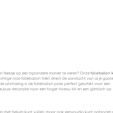
en feestje op een bijzondere manier te vieren? Onze
folieballon 
chtige roze folieballon trekt direct de aandacht van al je gast
ende uitstraling is de folieballon poes perfect geschikt voor een
ie jouw decoratie naar een hoger niveau tilt en een glimlach op
lleen met helium kunt vullen, maar ook eenvoudig kunt opblazen