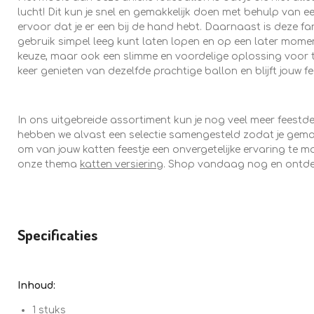
lucht! Dit kun je snel en gemakkelijk doen met behulp van ee
ervoor dat je er een bij de hand hebt. Daarnaast is deze fa
gebruik simpel leeg kunt laten lopen en op een later mome
keuze, maar ook een slimme en voordelige oplossing voor t
keer genieten van dezelfde prachtige ballon en blijft jouw fee
In ons uitgebreide assortiment kun je nog veel meer feestde
hebben we alvast een selectie samengesteld zodat je gemakk
om van jouw katten feestje een onvergetelijke ervaring te m
onze thema
katten versiering
. Shop vandaag nog en ontdek 
Specificaties
Inhoud:
1 stuks