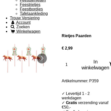
Feestservetten
Feestrietjes
Feestbordjes
Tafelaankleding
Trouw Versiering
Account
Zoeken
Winkelwagen
Rietjes Paarden
€ 2,99
In
winkelwagen
Artikelnummer:
P359
✓
Levertijd 1 - 2
werkdagen
✓
Gratis
verzending vanaf
€50,-