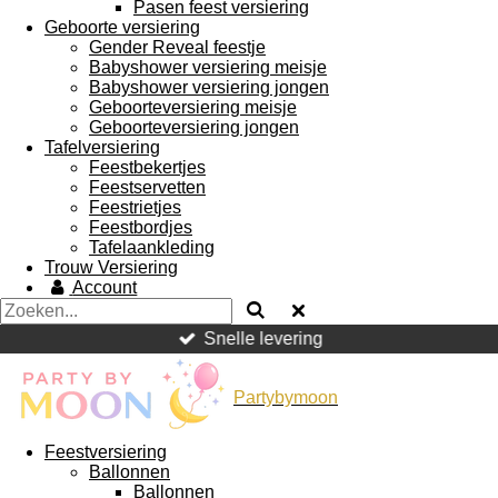
Pasen feest versiering
Geboorte versiering
Gender Reveal feestje
Babyshower versiering meisje
Babyshower versiering jongen
Geboorteversiering meisje
Geboorteversiering jongen
Tafelversiering
Feestbekertjes
Feestservetten
Feestrietjes
Feestbordjes
Tafelaankleding
Trouw Versiering
Account
Snelle levering
Partybymoon
Feestversiering
Ballonnen
Ballonnen