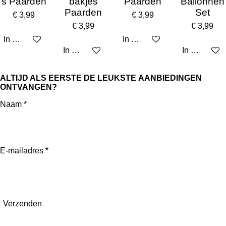
s Paarden
bakjes
Paarden
Ballonnen
n
Paarden
Set
€ 3,99
€ 3,99
€ 3,99
€ 3,99
In winkelwagen
In winkelwagen
In winkelwagen
In winkelw
ALTIJD ALS EERSTE DE
LEUKSTE
AANBIEDINGEN
ONTVANGEN?
Naam *
E-mailadres *
Verzenden