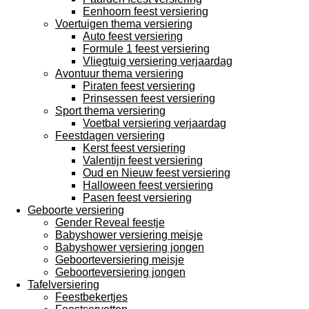
Eenhoorn feest versiering
Voertuigen thema versiering
Auto feest versiering
Formule 1 feest versiering
Vliegtuig versiering verjaardag
Avontuur thema versiering
Piraten feest versiering
Prinsessen feest versiering
Sport thema versiering
Voetbal versiering verjaardag
Feestdagen versiering
Kerst feest versiering
Valentijn feest versiering
Oud en Nieuw feest versiering
Halloween feest versiering
Pasen feest versiering
Geboorte versiering
Gender Reveal feestje
Babyshower versiering meisje
Babyshower versiering jongen
Geboorteversiering meisje
Geboorteversiering jongen
Tafelversiering
Feestbekertjes