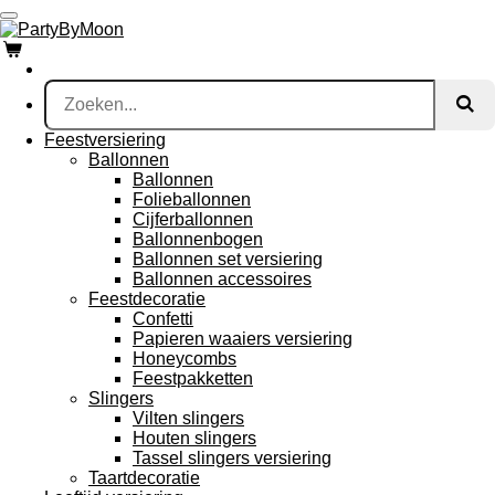
Ga
direct
naar
de
hoofdinhoud
Feestversiering
Ballonnen
Ballonnen
Folieballonnen
Cijferballonnen
Ballonnenbogen
Ballonnen set versiering
Ballonnen accessoires
Feestdecoratie
Confetti
Papieren waaiers versiering
Honeycombs
Feestpakketten
Slingers
Vilten slingers
Houten slingers
Tassel slingers versiering
Taartdecoratie