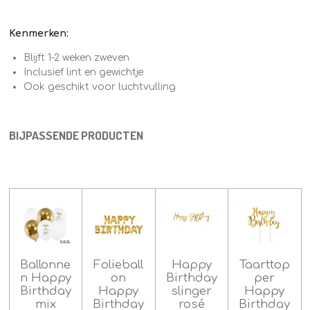
Kenmerken:
Blijft 1-2 weken zweven
Inclusief lint en gewichtje
Ook geschikt voor luchtvulling
BIJPASSENDE PRODUCTEN
Ballonne
Folieball
Happy
Taarttop
n Happy
on
Birthday
per
Birthday
Happy
slinger
Happy
mix
Birthday
rosé
Birthday