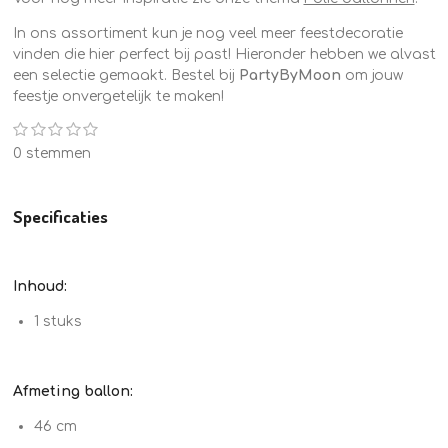
In ons assortiment kun je nog veel meer feestdecoratie
vinden die hier perfect bij past! Hieronder hebben we alvast
een selectie gemaakt. Bestel bij
PartyByMoon
om jouw
feestje onvergetelijk te maken!
1
2
3
4
5
S
R
s
s
s
s
s
t
a
0 stemmen
e
t
t
t
t
t
t
m
e
e
e
e
e
m
r
r
r
r
r
i
e
r
r
r
r
Specificaties
n
n
e
e
e
e
g
n
n
n
n
:
0
Inhoud:
s
t
1 stuks
e
r
r
Afmeting ballon:
e
n
46 cm