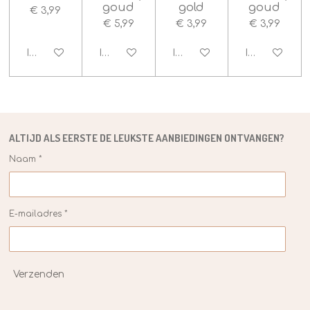
goud
gold
goud
€ 3,99
€ 5,99
€ 3,99
€ 3,99
In winkelwagen
In winkelwagen
In winkelwagen
In winkelwag
ALTIJD ALS EERSTE DE
LEUKSTE
AANBIEDINGEN ONTVANGEN?
Naam *
E-mailadres *
Verzenden