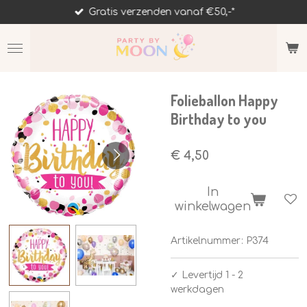
Gratis verzenden vanaf €50,-*
Ga
direct
naar
de
hoofdinhoud
Folieballon Happy
Birthday to you
€ 4,50
In
winkelwagen
Artikelnummer:
P374
✓
Levertijd 1 - 2
werkdagen