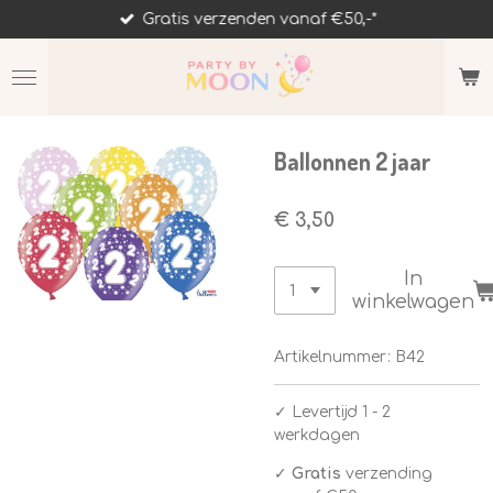
Gratis verzenden vanaf €50,-*
Ga
direct
naar
de
hoofdinhoud
Ballonnen 2 jaar
€ 3,50
In
winkelwagen
Artikelnummer:
B42
✓
Levertijd 1 - 2
werkdagen
✓
Gratis
verzending