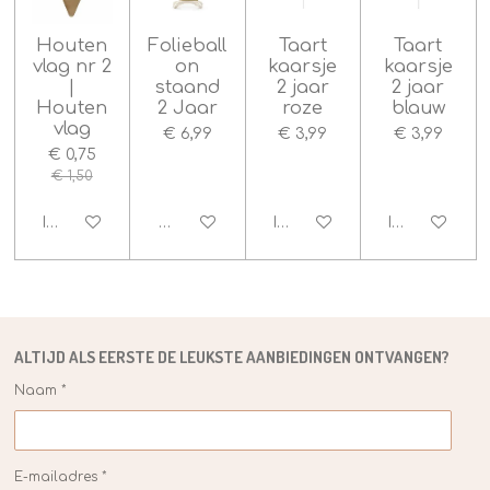
t
Houten
Folieball
Taart
Taart
e
vlag nr 2
on
kaarsje
kaarsje
r
|
staand
2 jaar
2 jaar
r
Houten
2 Jaar
roze
blauw
e
vlag
€ 6,99
€ 3,99
€ 3,99
n
€ 0,75
€ 1,50
In winkelwagen
Houd mij op de hoogte
In winkelwagen
In winkelwag
ALTIJD ALS EERSTE DE
LEUKSTE
AANBIEDINGEN ONTVANGEN?
Naam *
E-mailadres *