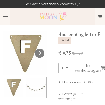
Gratis verzenden vanaf €50,-*
Ga
direct
naar
de
hoofdinhoud
Houten Vlag letter F
Sale!
€ 0,75
€ 1,50
In
winkelwagen
Artikelnummer:
C006
✓
Levertijd 1 - 2
werkdagen