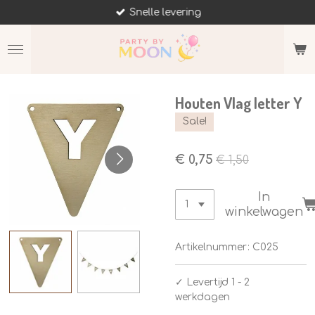
Snelle levering
Ga
direct
naar
de
hoofdinhoud
Houten Vlag letter Y
Sale!
€ 0,75
€ 1,50
In
winkelwagen
Artikelnummer:
C025
✓
Levertijd 1 - 2
werkdagen