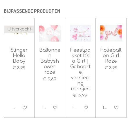
n
n
e
e
e
e
g
n
n
n
n
BIJPASSENDE PRODUCTEN
:
4
.
Uitverkocht
5
s
t
Slinger
Ballonne
Feestpa
Folieball
e
Hello
n
kket It's
on Girl
r
Baby
Babysh
a Girl |
Roze
r
ower
Geboort
€ 3,99
€ 3,99
e
roze
e
n
versieri
€ 3,50
ng
meisjes
€ 12,99
Houd mij op de hoogte
In winkelwagen
In winkelwagen
In winkelwag