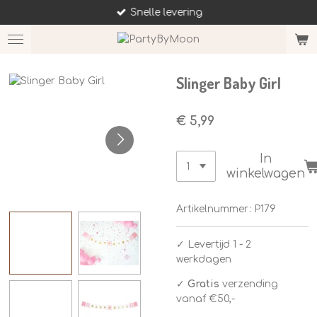
Snelle levering
Ga
direct
naar
de
hoofdinhoud
Slinger Baby Girl
€ 5,99
In
winkelwagen
Artikelnummer:
P179
✓
Levertijd 1 - 2
werkdagen
✓
Gratis
verzending
vanaf €50,-