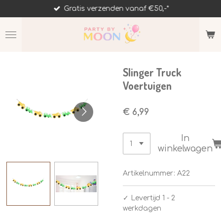
Gratis verzenden vanaf €50,-*
Ga
direct
naar
de
hoofdinhoud
Slinger Truck
Voertuigen
€ 6,99
In
winkelwagen
Artikelnummer:
A22
✓
Levertijd 1 - 2
werkdagen