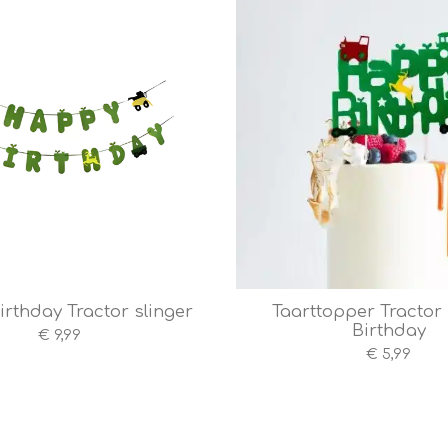
rthday Tractor slinger
Taarttopper Tracto
Birthday
€ 9,99
€ 5,99