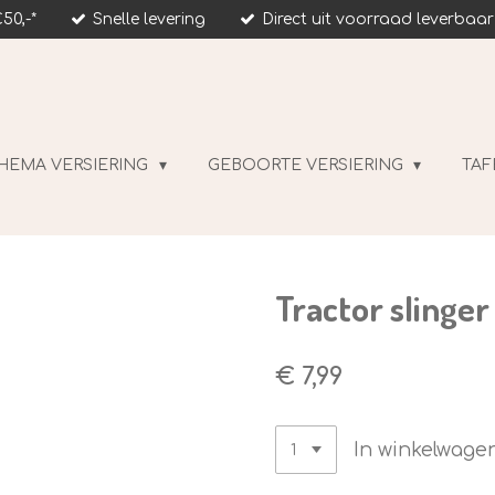
50,-*
Snelle levering
Direct uit voorraad leverbaar
HEMA VERSIERING
GEBOORTE VERSIERING
TAF
Tractor slinger
€ 7,99
In winkelwage