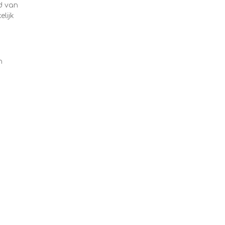
d van
lijk
n