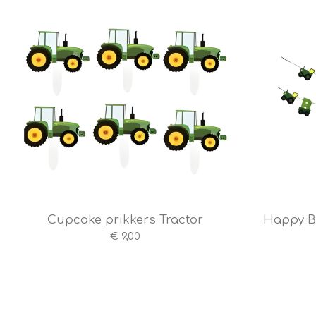
e
r
r
e
n
Cupcake prikkers Tractor
Happy Bi
€ 9,00