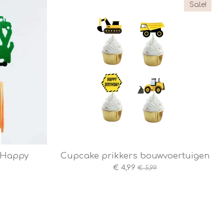
Sale!
r Happy
Cupcake prikkers bouwvoertuigen
€ 4,99
€ 5,99