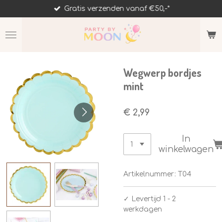
Gratis verzenden vanaf €50,-*
Ga
direct
naar
de
hoofdinhoud
Wegwerp bordjes
mint
€ 2,99
In
winkelwagen
Artikelnummer:
T04
✓
Levertijd 1 - 2
werkdagen