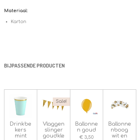
3
3
Materiaal:
3
3
Karton
3
3
s
t
e
r
BIJPASSENDE PRODUCTEN
r
e
n
Sale!
Drinkbe
Vlaggen
Ballonne
Ballonne
kers
slinger
n goud
nboog
mint
goudkle
wit en
€ 3,50