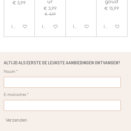
ur
goud
€ 3,99
€ 3,99
€ 15,99
€ 4,99
In winkelwagen
In winkelwagen
In winkelwagen
In winkelwag
ALTIJD ALS EERSTE DE
LEUKSTE
AANBIEDINGEN ONTVANGEN?
Naam *
E-mailadres *
Verzenden