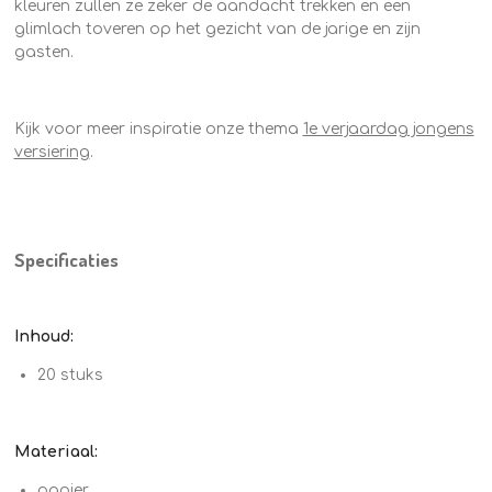
kleuren zullen ze zeker de aandacht trekken en een
glimlach toveren op het gezicht van de jarige en zijn
gasten.
Kijk voor meer inspiratie onze thema
1e verjaardag jongens
versiering
.
Specificaties
Inhoud:
20 stuks
Materiaal:
papier