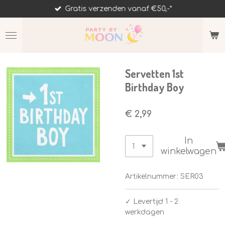
Gratis verzenden vanaf €50,-*
Ga
direct
naar
de
hoofdinhoud
Servetten 1st
Birthday Boy
€ 2,99
In
winkelwagen
Artikelnummer:
SER03
✓
Levertijd 1 - 2
werkdagen