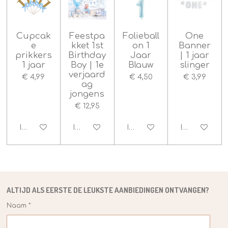
e
r
r
e
Cupcak
Feestpa
Folieball
One
e
kket 1st
on 1
Banner
n
prikkers
Birthday
Jaar
| 1 jaar
1 jaar
Boy | 1e
Blauw
slinger
verjaard
€ 4,99
€ 4,50
€ 3,99
ag
jongens
€ 12,95
In winkelwagen
In winkelwagen
In winkelwagen
In winkelwag
ALTIJD ALS EERSTE DE
LEUKSTE
AANBIEDINGEN ONTVANGEN?
Naam *