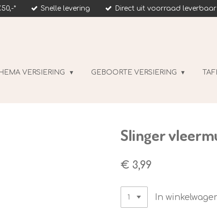
50,-*
Snelle levering
Direct uit voorraad leverbaar
HEMA VERSIERING
GEBOORTE VERSIERING
TAF
Slinger vleerm
€ 3,99
In winkelwage