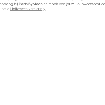
vandaag bij
PartyByMoon
en maak van jouw Halloweenfeest e
llectie
Halloween versiering.