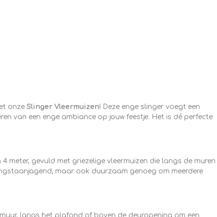
et onze
Slinger Vleermuizen
! Deze enge slinger voegt een
ëren van een enge ambiance op jouw feestje. Het is dé perfecte
 4 meter, gevuld met griezelige vleermuizen die langs de muren
en angstaanjagend, maar ook duurzaam genoeg om meerdere
e muur, langs het plafond of boven de deuropening om een