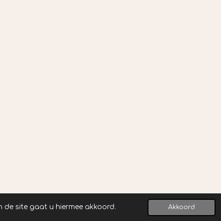
n de site gaat u hiermee akkoord.
Akkoord