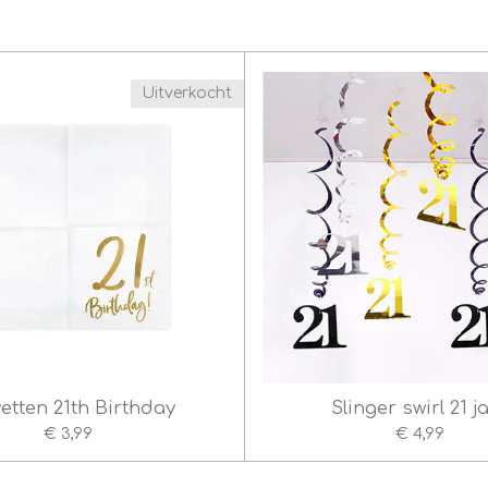
Uitverkocht
etten 21th Birthday
Slinger swirl 21 j
€ 3,99
€ 4,99