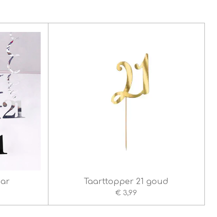
aar
Taarttopper 21 goud
€ 3,99