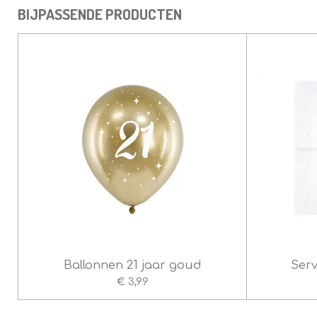
4
BIJPASSENDE PRODUCTEN
.
4
s
t
e
r
r
e
n
Ballonnen 21 jaar goud
Serv
€ 3,99