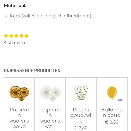
Materiaal:
latex (volledig biologisch afbreekbaar)
1
2
3
4
5
S
R
s
s
s
s
s
t
a
4 stemmen
e
t
t
t
t
t
t
m
e
e
e
e
e
m
r
r
r
r
r
i
e
r
r
r
r
n
n
e
e
e
e
g
n
n
n
n
BIJPASSENDE PRODUCTEN
:
5
s
t
e
r
Papiere
Papiere
Rietjes
Ballonne
r
n
n
goud/wi
n goud
e
waaiers
waaiers
t
n
€ 3,50
goud
wit |
€ 2,50