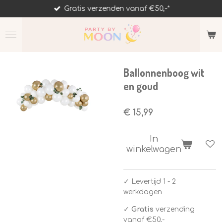
Gratis verzenden vanaf €50,-*
Ga
direct
naar
de
hoofdinhoud
Ballonnenboog wit
en goud
€ 15,99
In
winkelwagen
✓
Levertijd 1 - 2
werkdagen
✓
Gratis
verzending
vanaf €50,-