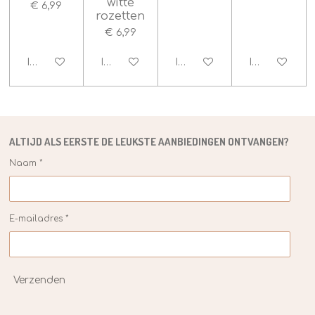
witte
€ 6,99
rozetten
€ 6,99
In winkelwagen
In winkelwagen
In winkelwagen
In winkelwag
ALTIJD ALS EERSTE DE
LEUKSTE
AANBIEDINGEN ONTVANGEN?
Naam *
E-mailadres *
Verzenden