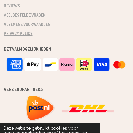
REVIEWS
VEELGESTELDE VRAGEN
ALGEMENE VOORWAARDEN
PRIVACY POLICY
BETAALMOGELIJKHEDEN
VERZENDPARTNERS
Deze website gebruikt cookies voor
BLIJF OP DE HOOGTE !