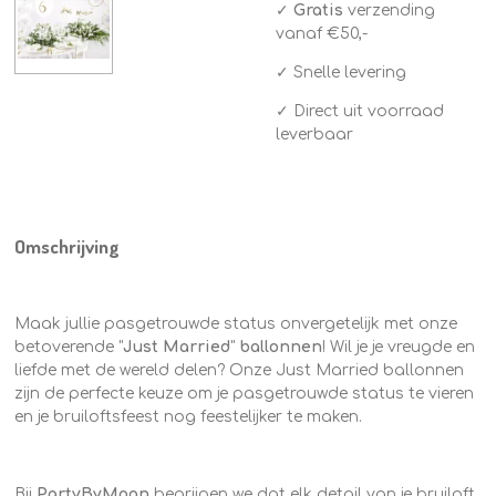
✓
Gratis
verzending
vanaf €50,-
✓ Snelle levering
✓ Direct uit voorraad
leverbaar
Omschrijving
Maak jullie pasgetrouwde status onvergetelijk met onze
betoverende "
Just Married
"
ballonnen
! Wil je je vreugde en
liefde met de wereld delen? Onze Just Married ballonnen
zijn de perfecte keuze om je pasgetrouwde status te vieren
en je bruiloftsfeest nog feestelijker te maken.
Bij
PartyByMoon
begrijpen we dat elk detail van je bruiloft