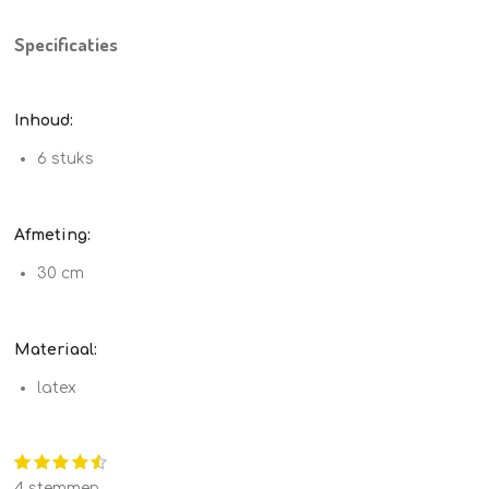
Specificaties
Inhoud:
6 stuks
Afmeting:
30 cm
Materiaal:
latex
1
2
3
4
5
S
R
s
s
s
s
s
t
a
4 stemmen