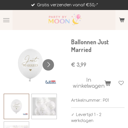
Gratis verzenden vanaf €50,-*
Ga
direct
naar
de
hoofdinhoud
Ballonnen Just
Married
€ 3,99
In
winkelwagen
Artikelnummer:
P01
✓
Levertijd 1 - 2
werkdagen