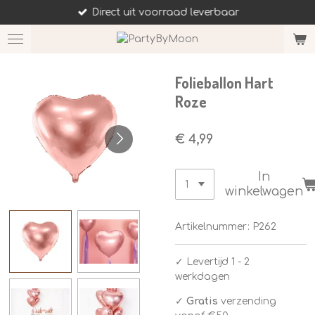
Direct uit voorraad leverbaar
Ga
direct
naar
de
hoofdinhoud
Folieballon Hart
Roze
€ 4,99
In
winkelwagen
Artikelnummer:
P262
✓
Levertijd 1 - 2
werkdagen
✓
Gratis
verzending