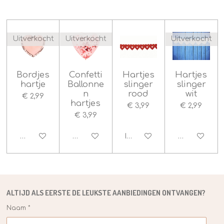
4
.
5
Uitverkocht
Uitverkocht
Uitverkocht
s
t
e
r
Bordjes
Confetti
Hartjes
Hartjes
hartje
Ballonne
slinger
slinger
r
n
rood
wit
e
€ 2,99
hartjes
n
€ 3,99
€ 2,99
€ 3,99
Houd mij op de hoogte
Houd mij op de hoogte
In winkelwagen
Houd mij op
ALTIJD ALS EERSTE DE
LEUKSTE
AANBIEDINGEN ONTVANGEN?
Naam *