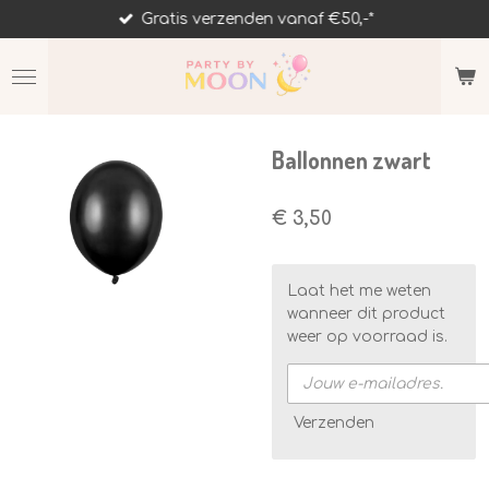
Gratis verzenden vanaf €50,-*
Ga
direct
naar
de
hoofdinhoud
Ballonnen zwart
€ 3,50
Laat het me weten
wanneer dit product
weer op voorraad is.
Verzenden