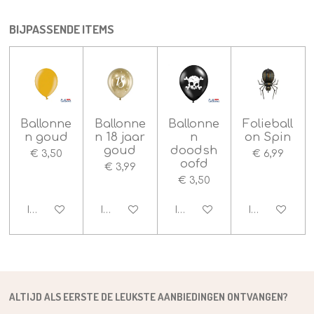
r
r
r
r
n
n
e
e
e
e
g
n
n
n
n
BIJPASSENDE ITEMS
:
4
s
t
e
r
Ballonne
Ballonne
Ballonne
Folieball
r
n goud
n 18 jaar
n
on Spin
e
goud
doodsh
n
€ 3,50
€ 6,99
oofd
€ 3,99
€ 3,50
In winkelwagen
In winkelwagen
In winkelwagen
In winkelwag
ALTIJD ALS EERSTE DE
LEUKSTE
AANBIEDINGEN ONTVANGEN?