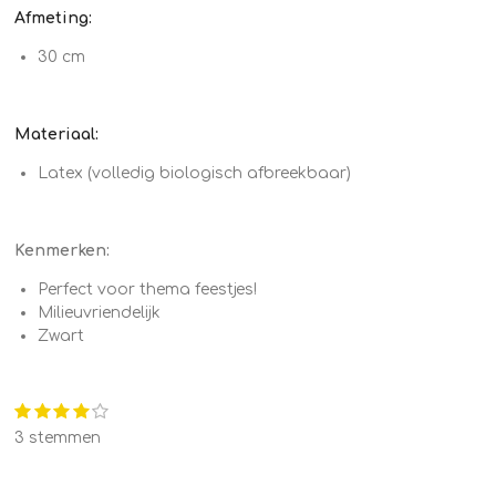
Afmeting:
30 cm
Materiaal:
Latex (volledig biologisch afbreekbaar)
Kenmerken:
Perfect voor thema feestjes!
Milieuvriendelijk
Zwart
1
2
3
4
5
S
R
s
s
s
s
s
t
a
3 stemmen
e
t
t
t
t
t
t
m
e
e
e
e
e
m
r
r
r
r
r
i
e