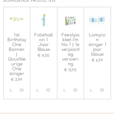
BIJPASSENDE PRODUCTEN:
n
n
e
e
e
e
g
n
n
n
n
:
4
.
6
6
1st
Folieball
Feestpa
Lampio
6
Birthday
on 1
kket I'm
n
6
One
Jaar
No 1 | 1e
slinger 1
Banner
Blauw
verjaard
jaar
6
|
ag
blauw
6
€ 4,50
Goudkle
versieri
6
€ 6,99
urige
ng
6
One
€ 12,95
6
slinger
6
€ 3,99
6
6
In winkelwagen
In winkelwagen
In winkelwagen
In winkelwag
7
s
t
e
r