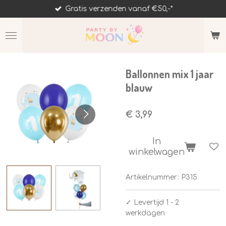
Gratis verzenden vanaf €50,-*
Ga
direct
naar
de
hoofdinhoud
Ballonnen mix 1 jaar
blauw
€ 3,99
In
winkelwagen
Artikelnummer:
P315
✓
Levertijd 1 - 2
werkdagen