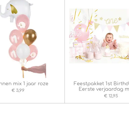
nnen mix 1 jaar roze
Feestpakket 1st Birthd
Eerste verjaardag m
€ 3,99
€ 12,95