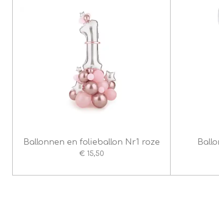
4
.
8
s
t
e
r
r
e
n
Ballonnen en folieballon Nr1 roze
Ballo
€ 15,50