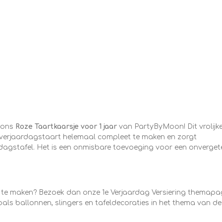
t ons
Roze Taartkaarsje voor 1
jaar
van PartyByMoon! Dit vrolijke
le verjaardagstaart helemaal compleet te maken en zorgt
agstafel. Het is een onmisbare toevoeging voor een onvergete
t te maken? Bezoek dan onze 1e Verjaardag Versiering themapa
zoals ballonnen, slingers en tafeldecoraties in het thema van de