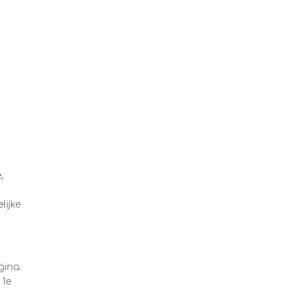
,
lijke
gina.
 1e