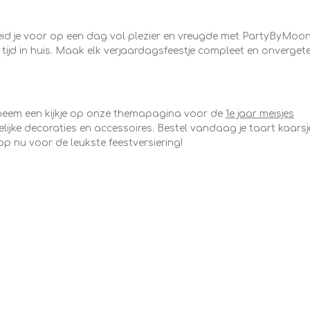
reid je voor op een dag vol plezier en vreugde met PartyByMoon
 tijd in huis. Maak elk verjaardagsfeestje compleet en onvergetel
, neem een kijkje op onze themapagina voor de
1e jaar meisjes
elijke decoraties en accessoires. Bestel vandaag je taart kaarsj
op nu voor de leukste feestversiering!