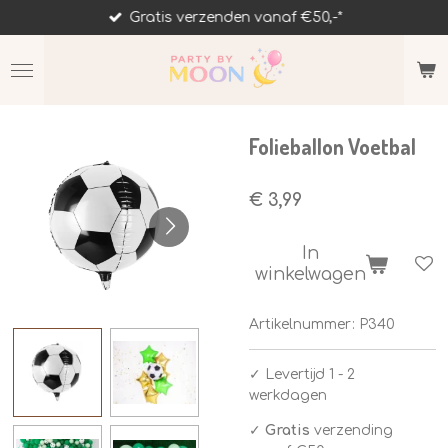
Gratis verzenden vanaf €50,-*
Ga
direct
naar
de
hoofdinhoud
Folieballon Voetbal
€ 3,99
In
winkelwagen
Artikelnummer:
P340
✓
Levertijd 1 - 2
werkdagen
✓
Gratis
verzending