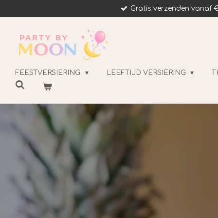
Gratis verzenden vanaf €
Ga
direct
naar
de
hoofdinhoud
FEESTVERSIERING
LEEFTIJD VERSIERING
T