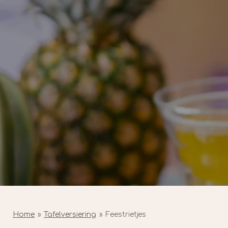
Home
»
Tafelversiering
»
Feestrietjes