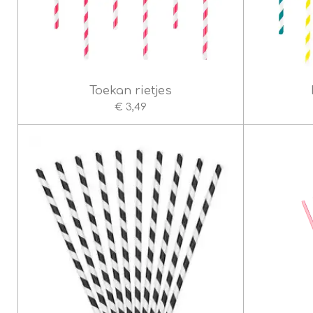
Toekan rietjes
€ 3,49