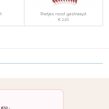
t
Rietjes rood gestreept
€ 2,50
 €50,-