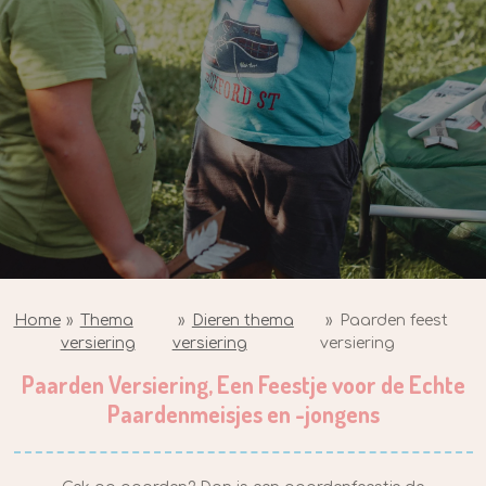
Home
»
Thema
»
Dieren thema
»
Paarden feest
versiering
versiering
versiering
Paarden Versiering, Een Feestje voor de Echte
Paardenmeisjes en -jongens