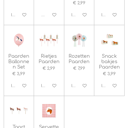
€ 2,99
In winkelwagen
Houd mij op de hoogte
In winkelwagen
In winkelwag
Paarden
Rietjes
Rozetten
Snack
Ballonne
Paarden
Paarden
bakjes
n Set
Paarden
€ 2,99
€ 7,99
€ 3,99
€ 3,99
In winkelwagen
In winkelwagen
In winkelwagen
In winkelwag
Taart
Servette