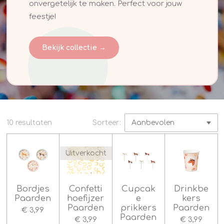
onvergetelijk te maken. Perfect voor jouw
feestje!
Bekijk collectie →
10 resultaten
Sorteer:
Uitverkocht
Bordjes
Confetti
Cupcak
Drinkbe
Paarden
hoefijzer
e
kers
Paarden
prikkers
Paarden
€ 3,99
Paarden
€ 3,99
€ 3,99