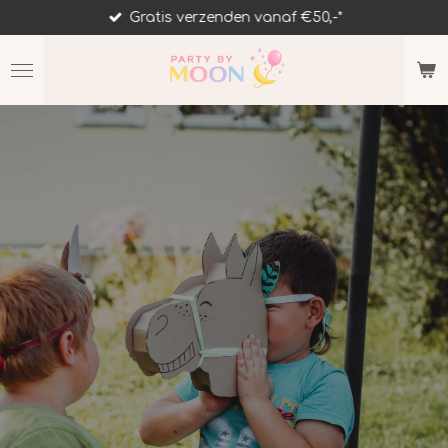
Gratis verzenden vanaf €50,-*
Ga
direct
naar
de
hoofdinhoud