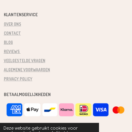
KLANTENSERVICE
OVER ONS
CONTACT
BLOG
REVIEWS
VEELGESTELDE VRAGEN
ALGEMENE VOORWAARDEN
PRIVACY POLICY
BETAALMOGELIJKHEDEN
Deze website gebruikt cookies voor