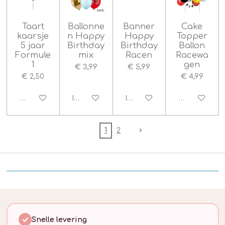
Taart
Ballonne
Banner
Cake
kaarsje
n Happy
Happy
Topper
5 jaar
Birthday
Birthday
Ballon
Formule
mix
Racen
Racewa
1
gen
€ 3,99
€ 5,99
€ 2,50
€ 4,99
Houd mij op de hoogte
In winkelwagen
In winkelwagen
Houd mij op
1
2
Snelle levering