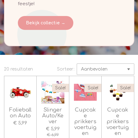
feestje!
Bekijk collectie →
20 resultaten
Sorteer:
Sale!
Sale!
Sale!
Folieball
Slinger
Cupcak
Cupcak
on Auto
Auto/Ke
e
e
ver
prikkers
prikkers
€ 5,99
voertuig
voertuig
€ 5,99
en
en
€ 6,99