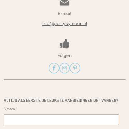
E-mail
info@partybymoon.nl
Volgen
F
I
P
a
n
i
c
s
n
e
t
t
b
a
e
o
g
r
o
r
e
ALTIJD ALS EERSTE DE
LEUKSTE
AANBIEDINGEN ONTVANGEN?
k
a
s
m
t
Naam *