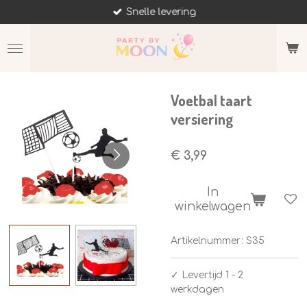
Snelle levering
Ga
direct
naar
de
hoofdinhoud
Voetbal taart
versiering
€ 3,99
In
winkelwagen
Artikelnummer:
S35
✓
Levertijd 1 - 2
werkdagen