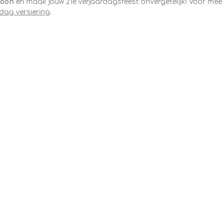
Moon
en maak jouw 21e verjaardagsfeest onvergetelijk! Voor mee
rdag versiering
.