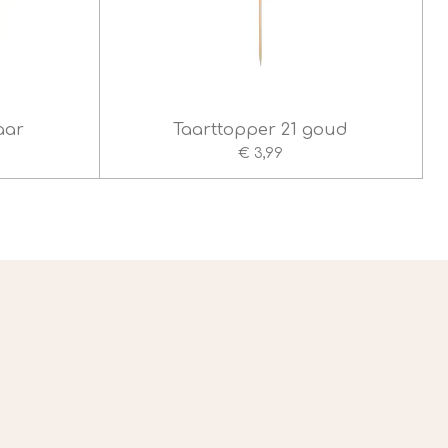
aar
Taarttopper 21 goud
€ 3,99