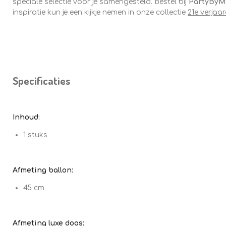
speciale selectie voor je samengesteld. Bestel bij
PartyBy
inspiratie kun je een kijkje nemen in onze collectie
21e verjaa
Specificaties
Inhoud:
1 stuks
Afmeting ballon:
45 cm
Afmeting luxe doos: