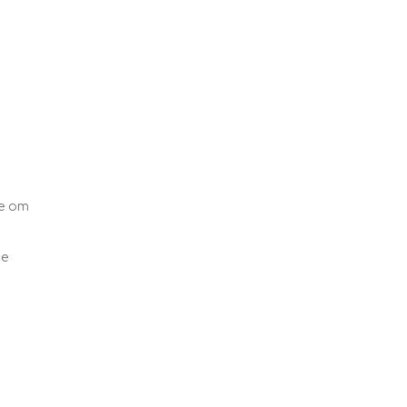
ze om
1e