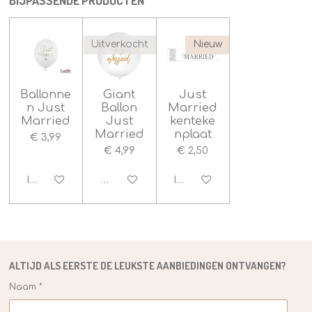
BIJPASSENDE PRODUCTEN
e
r
r
r
r
n
n
e
e
e
e
g
n
n
n
n
:
Uitverkocht
Nieuw
4
.
5
Ballonne
Giant
Just
s
n Just
Ballon
Married
t
Married
Just
kenteke
e
Married
nplaat
€ 3,99
r
€ 4,99
€ 2,50
r
e
In winkelwagen
Houd mij op de hoogte
In winkelwagen
n
ALTIJD ALS EERSTE DE
LEUKSTE
AANBIEDINGEN ONTVANGEN?
Naam *