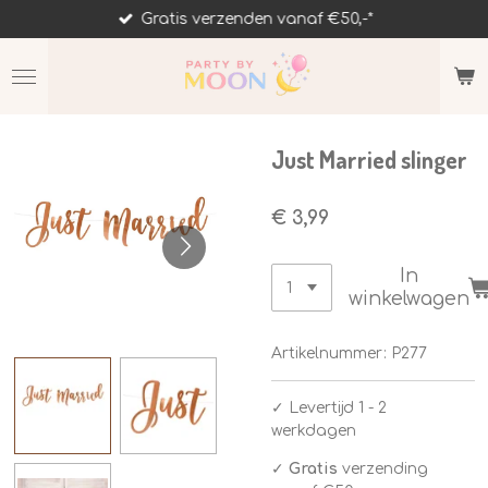
Gratis verzenden vanaf €50,-*
Ga
direct
naar
de
hoofdinhoud
Just Married slinger
€ 3,99
In
winkelwagen
Artikelnummer:
P277
✓
Levertijd 1 - 2
werkdagen
✓
Gratis
verzending