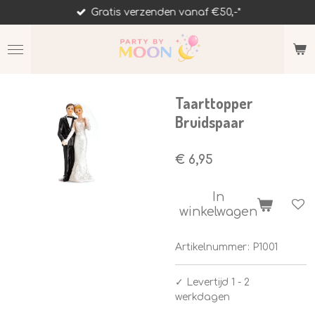
Gratis verzenden vanaf €50,-*
Ga
direct
naar
de
hoofdinhoud
Taarttopper
Bruidspaar
€ 6,95
In
winkelwagen
Artikelnummer:
P1001
✓
Levertijd 1 - 2
werkdagen