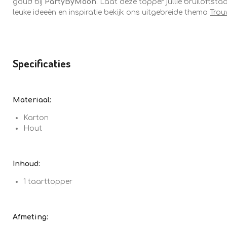
goud bij
PartyByMoon
. Laat deze topper jullie bruiloftst
leuke ideeën en inspiratie bekijk ons uitgebreide thema
Trou
Specificaties
Materiaal:
Karton
Hout
Inhoud:
1 taarttopper
Afmeting: