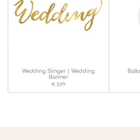
e
r
r
e
n
Wedding Slinger | Wedding
Ball
Banner
€ 3,99