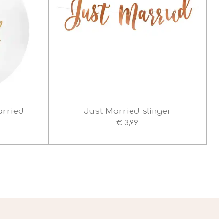
arried
Just Married slinger
€ 3,99