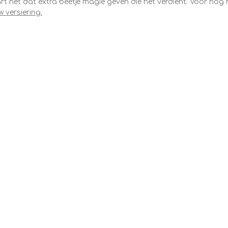
aart net dat extra beetje magie geven die het verdient. Voor nog
w versiering.