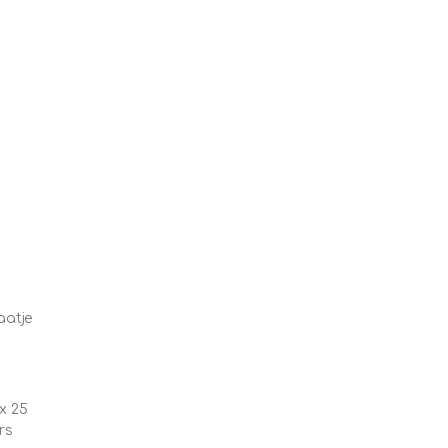
aatje
x 25
rs