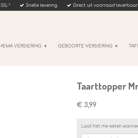
50,-*
Snelle levering
Direct uit voorraad leverbaar
HEMA VERSIERING
GEBOORTE VERSIERING
TAF
Taarttopper Mr
€ 3,99
Laat het me weten wannee