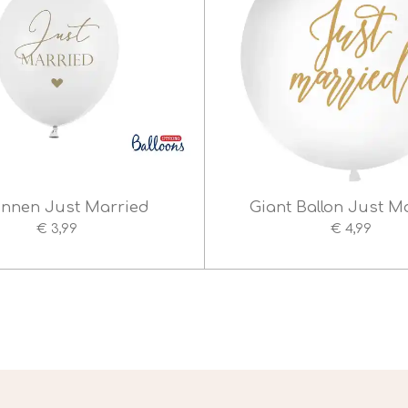
onnen Just Married
Giant Ballon Just M
€ 3,99
€ 4,99